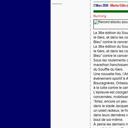
2 Mars 2026 -
Martin Gilles
Running
La 36e édition du Sou
le Gers, et dans les 
Bleu" contre le cancer 
La 36e édition du Sou
le Gers, et dans les 
Bleu" contre le cancer
Sous les roulements d
marathon franchissent 
du Souffle du Gers.
Une nouvelle fois, l’A
événement sportif à A
Boucagnères, Orbessan
à la lutte contre le ca
L’épreuve est coorgan
concernées, mobilisa
"Allez, encore un peu 
dans le stade Jacques-
un soleil radieux, le f
dans leurs dernières r
bout de soi-même.
À peine les derniers 