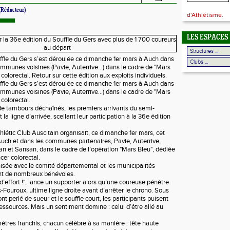
(Rédacteur)
d'Athlétisme.
LES ESPACES
ffle du Gers s’est déroulée ce dimanche 1er mars à Auch dans
communes voisines (Pavie, Auterrive…) dans le cadre de "Mars
colorectal. Retour sur cette édition aux exploits individuels.
ffle du Gers s’est déroulée ce dimanche 1er mars à Auch dans
communes voisines (Pavie, Auterrive…) dans le cadre de "Mars
 colorectal.
e tambours déchaînés, les premiers arrivants du semi-
la ligne d’arrivée, scellant leur participation à la 36e édition
thlétic Club Auscitain organisait, ce dimanche 1er mars, cet
uch et dans les communes partenaires, Pavie, Auterrive,
 et Sansan, dans le cadre de l’opération "Mars Bleu", dédiée
ncer colorectal.
isée avec le comité départemental et les municipalités
nt de nombreux bénévoles.
d’effort !", lance un supporter alors qu’une coureuse pénètre
Fouroux, ultime ligne droite avant d’arrêter le chrono. Sous
ront perlé de sueur et le souffle court, les participants puisent
essources. Mais un sentiment domine : celui d’être allé au
mètres franchis, chacun célèbre à sa manière : tête haute