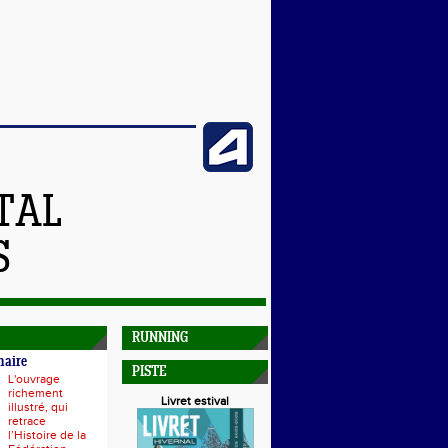
TAL
S
RUNNING
naire
PISTE
L'ouvrage
richement
Livret estival
illustré, qui
retrace
l’Histoire de la