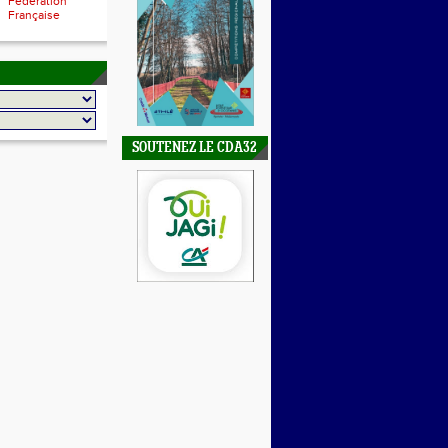
Fédération
Française
SOUTENEZ LE CDA32