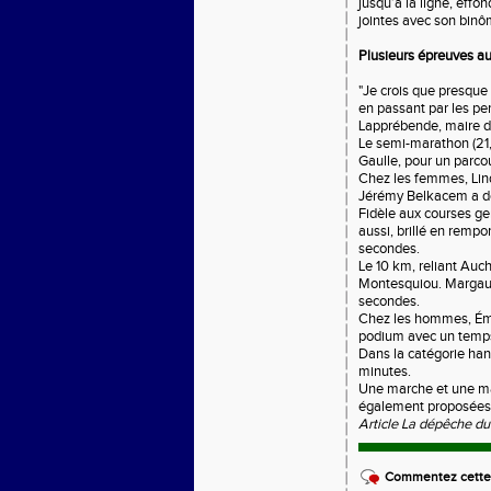
jusqu’à la ligne, effo
jointes avec son binôme
Plusieurs épreuves 
"Je crois que presque
en passant par les pe
Lapprébende, maire d
Le semi-marathon (21,
Gaulle, pour un parc
Chez les femmes, Lind
Jérémy Belkacem a déc
Fidèle aux courses ger
aussi, brillé en remp
secondes.
Le 10 km, reliant Auch
Montesquiou. Margaux
secondes.
Chez les hommes, Émi
podium avec un temps
Dans la catégorie han
minutes.
Une marche et une mar
également proposées,
Article La dépêche d
Commentez cette 