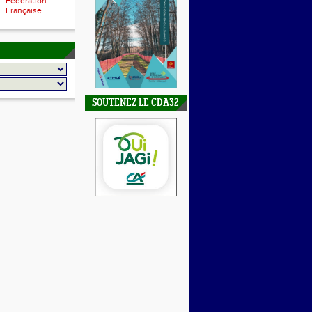
Fédération
Française
SOUTENEZ LE CDA32