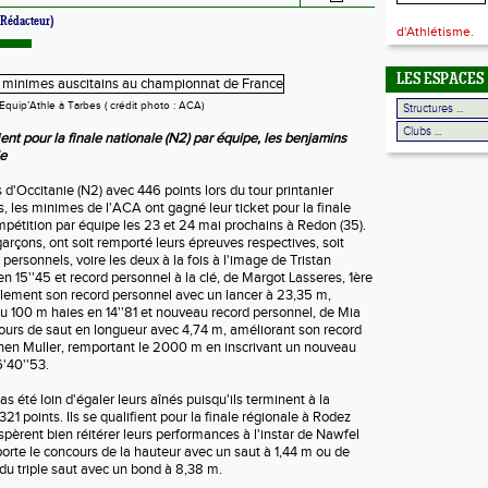
Rédacteur)
d'Athlétisme.
LES ESPACES
quip’Athle à Tarbes ( crédit photo : ACA)
ent pour la finale nationale (N2) par équipe, les benjamins
le
d'Occitanie (N2) avec 446 points lors du tour printanier
, les minimes de l'ACA ont gagné leur ticket pour la finale
mpétition par équipe les 23 et 24 mai prochains à Redon (35).
t garçons, ont soit remporté leurs épreuves respectives, soit
 personnels, voire les deux à la fois à l'image de Tristan
en 15''45 et record personnel à la clé, de Margot Lasseres, 1ère
alement son record personnel avec un lancer à 23,35 m,
au 100 m haies en 14''81 et nouveau record personnel, de Mia
cours de saut en longueur avec 4,74 m, améliorant son record
hen Muller, remportant le 2000 m en inscrivant un nouveau
'40''53.
s été loin d'égaler leurs aînés puisqu'ils terminent à la
1 points. Ils se qualifient pour la finale régionale à Rodez
pèrent bien réitérer leurs performances à l'instar de Nawfel
porte le concours de la hauteur avec un saut à 1,44 m ou de
du triple saut avec un bond à 8,38 m.