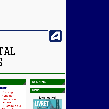
TAL
S
RUNNING
naire
PISTE
L'ouvrage
richement
Livret estival
illustré, qui
retrace
l’Histoire de la