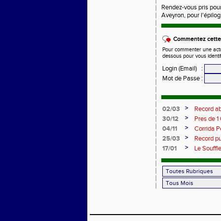
Rendez-vous pris pou
Aveyron, pour l'épilog
Commentez cette 
Pour commenter une actual
dessous pour vous identi
Login (Email)
:
Mot de Passe
:
>
02/03
Record ab
700 coure
>
30/12
Pres de 1
>
04/11
Corrida P
>
25/03
Record pu
>
17/01
Le Souffl