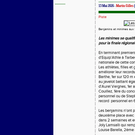
13 Mai 2026 -
Martin Gilles
(
Piste
Benjamins et minimes aux E
Les minimes se qualifi
pour la finale régiona
En terminant premiers 
d'Equip'Athle à Tarbes
nationale de cette co
Les athlètes, filles e
améliorer leur records
Barthe, 1er sur 120 m 
au javelot battant ég
d'Aurel Vergnes, 1er 
Couillez, 1ère du con
personnel ou de Step
record personnel en 6
Les benjamins n'ont pa
deuxième place avec 32
dans 2 semaines et es
Joly Lamsalli qui rem
Louise Barella, 2ème 