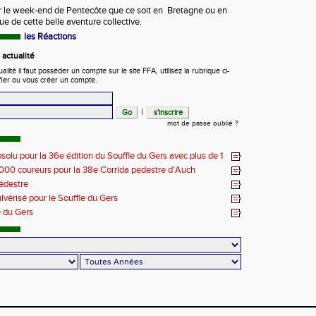
r le week-end de Pentecôte que ce soit en Bretagne ou en
ue de cette belle aventure collective.
les Réactions
actualité
ité il faut posséder un compte sur le site FFA, utilisez la rubrique ci-
fier ou vous créer un compte.
|
mot de passe oublié ?
solu pour la 36e édition du Souffle du Gers avec plus de 1
urs au départ
 000 coureurs pour la 38e Corrida pedestre d'Auch
édestre
lvérisé pour le Souffle du Gers
e du Gers